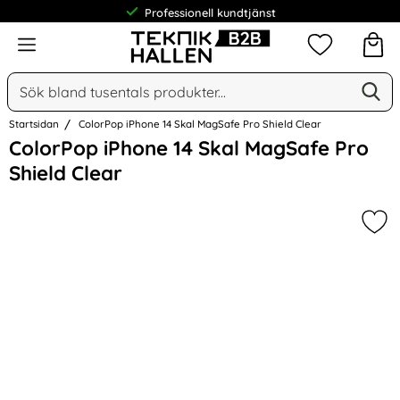
Professionell kundtjänst
Meny
Mina favorit
Sök
Ge
Sök på Narse Group AB
Startsidan
ColorPop iPhone 14 Skal MagSafe Pro Shield Clear
Hoppa
ColorPop iPhone 14 Skal MagSafe Pro
över
Shield Clear
Bilder
Mar