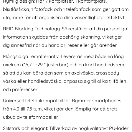
Rymlig design: Har 7 kortplatser, 1 kontantplats, 1
blixtlåsficka, 1 fotofack och 1 telefonfack som ger gott om
utrymme för att organisera dina väsentligheter effektivt
RFID Blocking Technology: Säkerställer att din personliga
information skyddas från obehörig skanning, vilket ger
dig sinnesfrid när du handlar, reser eller går ärenden
ESR Tesla Model 3 / Y / X / S
Trådlös CarPlay Adapter För
Skärm Mobilhållare MagSafe
Trådbundna CarPlay Bilar Vit
Mångsidiga remalternativ: Levereras med både en lång
Art. nr 226351
Art. nr 233885
Laddare
rea pris
rea pris
461 kr
axelrem (15,7 '' -29 '' justerbar) och en kort handledsrem,
474 kr
tidigare pris
tidigare pris
461 kr
474 kr
onitor Universal Svart
 Model 3 / Y / X / S Skärm Mobilhållare MagSafe Laddar
Köp
Trådlös CarPlay Adapter För Trå
Köp
I lager
I lager
så att du kan bära den som en axelväska, crossbody-
Tillgänglighet:
Tillgänglighet:
väska eller handledsväska, anpassa sig till olika tillfällen
och preferenser
Universell telefonkompatibilitet: Rymmer smartphones
från 4,0 till 7,5 tum, vilket gör den lämplig för ett brett
utbud av telefonmodeller
Slitstark och elegant: Tillverkad av högkvalitativt PU-läder