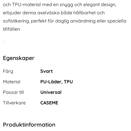
och TPU-material med en snygg och elegant design,
erbjuder denna axelväska både hållbarhet och
sofistikering, perfekt för daglig användning eller speciella
tillfällen
.
Egenskaper
Egenskaper/attribut för denna produkt
Attribut
Värde
Färg
Svart
Material
PU-Läder, TPU
Passar till
Universal
Tillverkare
CASEME
Produktinformation