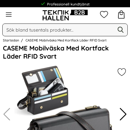
Professionell kundtjänst
Meny
Mina favorit
Sök
Ge
Sök på Narse Group AB
Startsidan
CASEME Mobilväska Med Kortfack Läder RFID Svart
Hoppa
CASEME Mobilväska Med Kortfack
över
Läder RFID Svart
Bilder
Mar