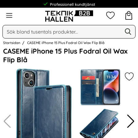
Professionell kundtjänst
Meny
Mina favorit
Sök
Ge
Sök på Narse Group AB
Startsidan
CASEME iPhone 15 Plus Fodral Oil Wax Flip Blå
Hoppa
CASEME iPhone 15 Plus Fodral Oil Wax
över
Flip Blå
Bilder
Mark