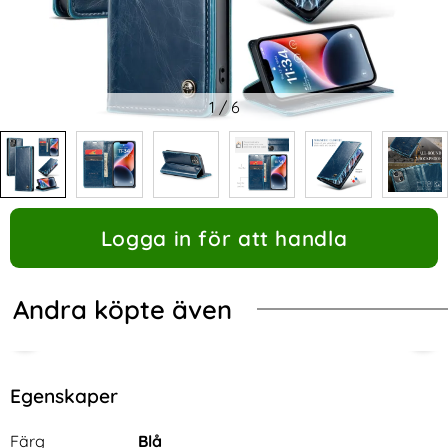
1
/
6
Logga in för att handla
Andra köpte även
Egenskaper
Egenskaper/attribut för denna produkt
Attribut
Värde
Färg
Blå