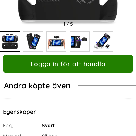
1
/
5
Logga in för att handla
Andra köpte även
Egenskaper
Egenskaper/attribut för denna produkt
Attribut
Värde
Färg
Svart