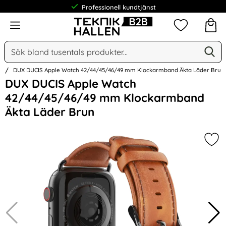
Professionell kundtjänst
Meny
Mina favorit
Sök
Ge
Sök på Narse Group AB
n
DUX DUCIS Apple Watch 42/44/45/46/49 mm Klockarmband Äkta Läder Brun
Hoppa
DUX DUCIS Apple Watch
över
42/44/45/46/49 mm Klockarmband
Bilder
Äkta Läder Brun
Mar