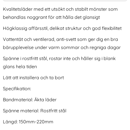
Kvalitetsläder med ett utsökt och stabilt mönster som
behandlas noggrant för att hålla det glansigt
Högklassig affärsstil, delikat struktur och god flexibilitet
Vattentät och ventilerad, anti-svett som ger dig en bra
bärupplevelse under varm sommar och regniga dagar
Äkta Läder Armband Apple
OtterBox iPhone 15 Pro Max
Spänne i rostfritt stål, rostar inte och håller sig i blank
Watch 42/41/40/38 mm -
Skal React Clear
glans hela tiden
Art. nr 17176
Art. nr 227796
Brun
rea pris
rea pris
236 kr
211 kr
tidigare pris
tidigare pris
236 kr
211 kr
Armband Steel Svart
 Läder Armband Apple Watch 42/41/40/38 mm - Brun
Köp
OtterBox iPhone 15 Pro M
Köp
Lätt att installera och ta bort
I lager
I lager
Tillgänglighet:
Tillgänglighet:
Specifikation:
Bandmaterial: Äkta läder
Spänne material: Rostfritt stål
Längd: 150mm-220mm