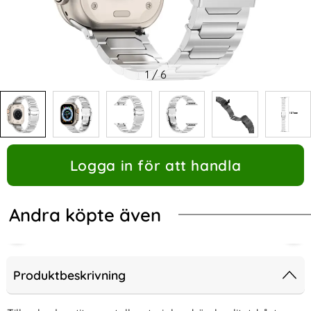
1
/
6
Logga in för att handla
Andra köpte även
Produktbeskrivning