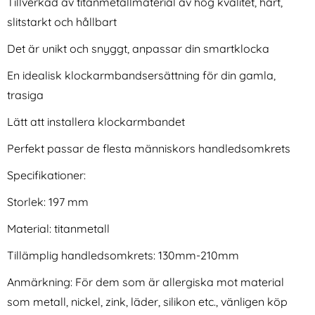
Tillverkad av titanmetallmaterial av hög kvalitet, hårt,
slitstarkt och hållbart
Det är unikt och snyggt, anpassar din smartklocka
En idealisk klockarmbandsersättning för din gamla,
trasiga
ESR Apple Watch Magnetisk
Tech-Protect Apple Watch 11 /
Lätt att installera klockarmbandet
Trådlös Laddning USB-C Vit
10 46 mm 2-PACK
Art. nr 226382
Art. nr 243058
Skärmskydd GlassFlex+
Perfekt passar de flesta människors handledsomkrets
rea pris
rea pris
374 kr
56 kr
tidigare pris
tidigare pris
374 kr
56 kr
Läder Mörk Brun
Apple Watch Magnetisk Trådlös Laddning USB-C Vit
Tech-Protect Apple Watch 11 / 10 46 
Köp
Köp
I lager
I lager
Tillgänglighet:
Tillgänglighet:
Specifikationer:
Storlek: 197 mm
Material: titanmetall
Tillämplig handledsomkrets: 130mm-210mm
Anmärkning: För dem som är allergiska mot material
som metall, nickel, zink, läder, silikon etc., vänligen köp