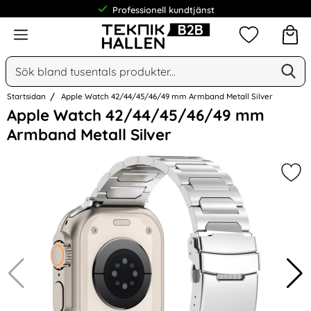
Professionell kundtjänst
Meny
Mina favorit
Sök
Ge
Sök på Narse Group AB
Startsidan
Apple Watch 42/44/45/46/49 mm Armband Metall Silver
Hoppa
Apple Watch 42/44/45/46/49 mm
över
Armband Metall Silver
Bilder
Mar