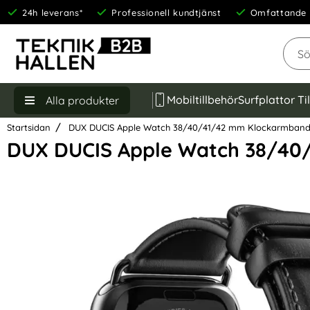
24h leverans*
Professionell kundtjänst
Omfattande 
Sök
Mobiltillbehör
Surfplattor Ti
Alla produkter
Startsidan
DUX DUCIS Apple Watch 38/40/41/42 mm Klockarmband 
DUX DUCIS Apple Watch 38/40
Hoppa
över
Bilder