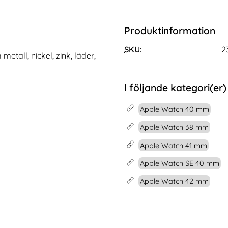
mor (Navy Blue)
44/45/46/49 mm Armband Milanese Titanium
Köp
Lyxigt Metallarmband I Rostfri
Köp
I lager
Tillgänglighet:
Produktinformation
SKU:
2
tall, nickel, zink, läder,
I följande kategori(er)
Apple Watch 40 mm
Apple Watch 38 mm
Apple Watch 41 mm
Apple Watch SE 40 mm
Apple Watch 42 mm