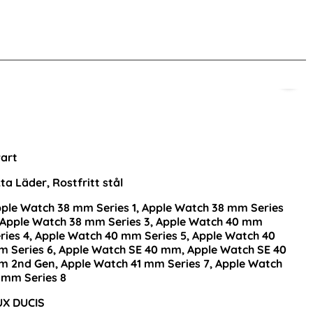
nna produkt
art
ta Läder, Rostfritt stål
ple Watch 38 mm Series 1, Apple Watch 38 mm Series
 Apple Watch 38 mm Series 3, Apple Watch 40 mm
ries 4, Apple Watch 40 mm Series 5, Apple Watch 40
 Series 6, Apple Watch SE 40 mm, Apple Watch SE 40
 2nd Gen, Apple Watch 41 mm Series 7, Apple Watch
Samsung Galaxy Tab S11 Skal
Lyxigt Metallarmban
 mm Series 8
Shockproof Hybrid Kickstand Blå
Silver
Art. nr 242684
Art. nr 9324
UX DUCIS
rea pris
rea pris
286 kr
249 kr
tidigare pris
tidigare pris
286 kr
249 kr