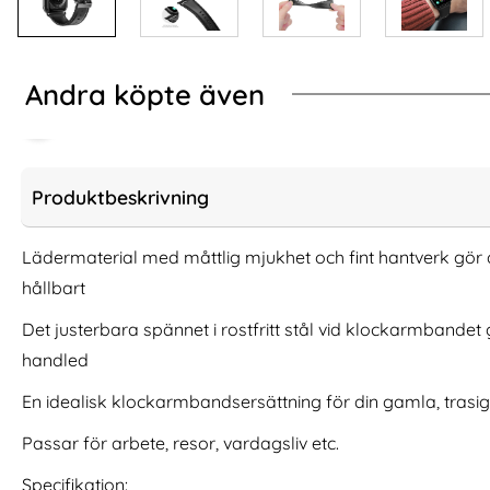
Andra köpte även
Produktbeskrivning
Lädermaterial med måttlig mjukhet och fint hantverk gör
hållbart
Det justerbara spännet i rostfritt stål vid klockarmbandet 
handled
En idealisk klockarmbandsersättning för din gamla, trasi
Spigen Apple Watch 42/44/45/46/49
Apple Watch 42
Passar för arbete, resor, vardagsliv etc.
mm Armband DuraPro Armor (Navy
Armband Mila
Art. nr 238176
Art. nr 234367
Blue)
rea pris
rea pris
Specifikation:
361 kr
274 kr
tidigare pris
tidigare pri
361 kr
274 kr