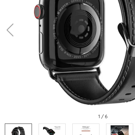
1
/
6