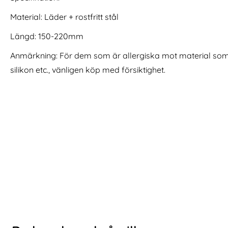
2/44/45/46/49 mm Mörk Brun
n Apple Watch 42/44/45/46/49 mm Armband DuraPro Ar
Köp
Apple Watch 42/
I lager
I lager
Tillgänglighet:
Tillgänglighet:
Material: Läder + rostfritt stål
Längd: 150-220mm
Anmärkning: För dem som är allergiska mot material som me
silikon etc., vänligen köp med försiktighet.