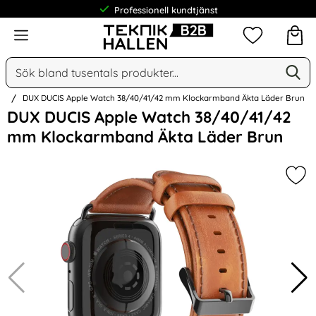
Professionell kundtjänst
Meny
Mina favorit
Sök
Ge
Sök på Narse Group AB
an
DUX DUCIS Apple Watch 38/40/41/42 mm Klockarmband Äkta Läder Brun
Hoppa
DUX DUCIS Apple Watch 38/40/41/42
över
mm Klockarmband Äkta Läder Brun
Bilder
Mar