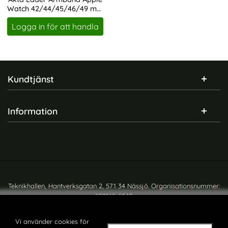
Watch 42/44/45/46/49 mm
Art. nr 18308
Mörk Brun
Logga in för att handla
Sidfot Blandad info och länkar
Kundtjänst
Information
Teknikhallen, Hantverksgatan 2, 571 34 Nässjö. Organisationsnummer:
559165-6540
Copyright © teknikhallen.se
Vi använder cookies för