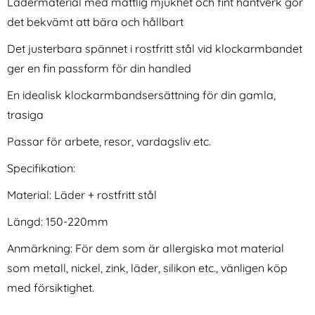
Lädermaterial med måttlig mjukhet och fint hantverk gör
det bekvämt att bära och hållbart
Det justerbara spännet i rostfritt stål vid klockarmbandet
ger en fin passform för din handled
En idealisk klockarmbandsersättning för din gamla,
trasiga
Lyxigt Metallarmband I
iPega Nintendo Switch 2 2-
Rostfritt Stål - Svart (22mm)
PACK Batteripaket För
Passar för arbete, resor, vardagsliv etc.
Art. nr 9323
Art. nr 246288
Handkontroll (Röd/Blå)
rea pris
rea pris
249 kr
286 kr
tidigare pris
tidigare pris
249 kr
286 kr
/44/45/46/49 mm Mörk Brun
xigt Metallarmband I Rostfritt Stål - Svart (22mm)
iPega Nintendo Switch 2 2-PACK Batteri
Köp
Köp
Specifikation:
I lager
I lager
Tillgänglighet:
Tillgänglighet:
Material: Läder + rostfritt stål
Längd: 150-220mm
Anmärkning: För dem som är allergiska mot material
som metall, nickel, zink, läder, silikon etc., vänligen köp
med försiktighet.