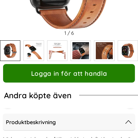
1
/
6
Logga in för att handla
Andra köpte även
Produktbeskrivning