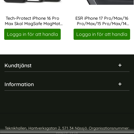
Tech-Protect iPhone 16 Pro
ESR iPhone 17 Pro/Max/16
Max Skal MagSafe MagMat
Pro/Max/15 Pro/Max/14
Art. nr 231982
Art. nr 241521
Svart/Transparent
Pro/Max Linsskydd Armorite
Logga in för att handla
Logga in för att handla
Sidfot Blandad info och länkar
Kundtjänst
Information
Teknikhallen, Hantverksgatan 2, 571 34 Nässjö. Organisationsnummer: