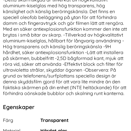
aluminium-kiselglas med hög transparens, hög
känslighet och känslig beröringskänsla. Det finns en
speciell oleofob beläggning på ytan för att förhindra
damm och fingeravtryck och gör filmen lätt att rengöra.
Med en säker antiexplosionsfunktion kommer den inte att
brytas i små bitar av skarp. -Tillverkad av högkvalitativt
aluminium-kiselglas, hållbart för långvarig användning -
Hög transparens och känslig beröringskänsla -9H
2-Pack iPhone 17 Pro Max
3-Pack iPhone 17 Pro Max
hårdhet, säker antiexplosionsfunktion -Lätt att installera
Linsskydd I Härdat Glas
Linsskydd I Härdat Glas
på skärmen, bubbelfritt -2,5D bågformad kant, mjuk att
Art. nr 242063
Art. nr 242070
rea pris
rea pris
111 kr
röra vid, säker att använda -Effektivt block och filter för
111 kr
tidigare pris
tidigare pris
111 kr
111 kr
in1 Magnet Fodral/Skal (Svart)
-Pack iPhone 17 Pro Max Linsskydd I Härdat Glas
Köp
3-Pack iPhone 17 Pro Max Li
Köp
ultravioletta strålar, skyddar ögonen -Observera: På
I lager
I lager
Tillgänglighet:
Tillgänglighet:
grund av telefonens/surfplattans speciella design är
denna skyddsfilm gjord för att vara lite mindre än den
faktiska skärmen på din enhet (INTE heltäckande) för att
förhindra oönskade bubblor och skalning runt kanterna.
Egenskaper
Egenskaper/attribut för denna produkt
Attribut
Värde
Färg
Transparent
Material
Härdat glas