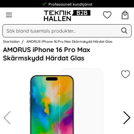
Professionell kundtjänst
Meny
Mina favorit
Sök
Ge
Sök på Narse Group AB
Startsidan
AMORUS iPhone 16 Pro Max Skärmskydd Härdat Glas
Hoppa
AMORUS iPhone 16 Pro Max
över
Skärmskydd Härdat Glas
Bilder
Mar