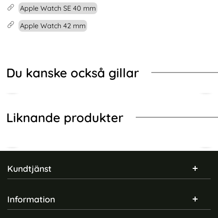
Apple Watch SE 40 mm
Apple Watch 42 mm
Du kanske också gillar
Liknande produkter
Sidfot Blandad info och länkar
Kundtjänst
Information