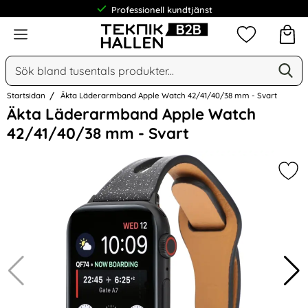
Professionell kundtjänst
Meny
Mina favorit
Sök
Ge
Sök på Narse Group AB
Startsidan
Äkta Läderarmband Apple Watch 42/41/40/38 mm - Svart
Hoppa
Äkta Läderarmband Apple Watch
över
42/41/40/38 mm - Svart
Bilder
Mar