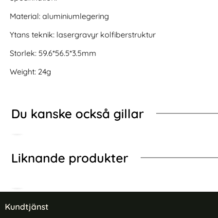
P68 Vattentät Skal Svart
REDPEPPER iPhone 17 Pro Skal MagSafe Vattentät IP6
Köp
Samsung Galaxy T
I lager
I lager
Tillgänglighet:
Tillgänglighet:
Material: aluminiumlegering
Ytans teknik: lasergravyr kolfiberstruktur
Storlek: 59.6*56.5*3.5mm
Weight: 24g
Du kanske också gillar
Liknande produkter
Sidfot Blandad info och länkar
Kundtjänst