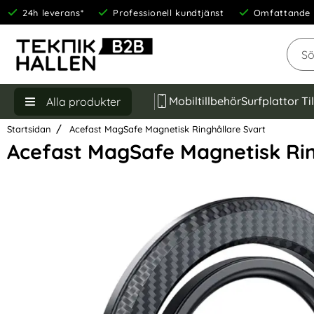
24h leverans*
Professionell kundtjänst
Omfattande 
Sök
Mobiltillbehör
Surfplattor Ti
Alla produkter
Startsidan
Acefast MagSafe Magnetisk Ringhållare Svart
Acefast MagSafe Magnetisk Rin
Hoppa
över
Bilder