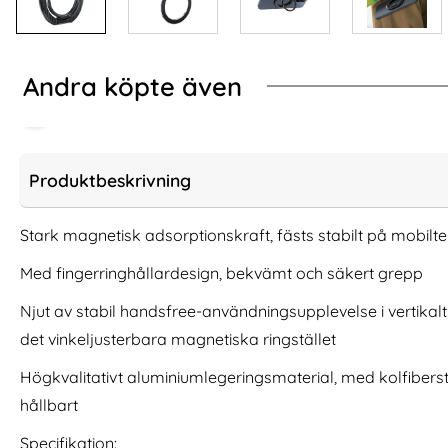
Andra köpte även
Produktbeskrivning
Stark magnetisk adsorptionskraft, fästs stabilt på mobilt
Med fingerringhållardesign, bekvämt och säkert grepp
Njut av stabil handsfree-användningsupplevelse i vertikalt
det vinkeljusterbara magnetiska ringstället
Högkvalitativt aluminiumlegeringsmaterial, med kolfibers
REDPEPPER iPhone 17 Pro Skal
Samsung Galax
hållbart
MagSafe Vattentät IP68 Svart
Shockproof Hybr
Art. nr 241231
Art. nr 242684
rea pris
rea pris
Specifikation:
249 kr
286 kr
tidigare pris
tidigare pri
249 kr
286 kr