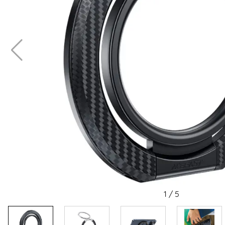
1
/
5