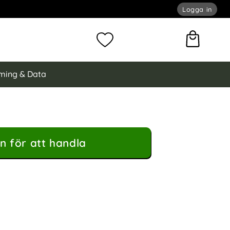
Logga in
omför sökning
Mina favoriter
ming & Data
n för att handla
k Ringhållare Svart som favorit