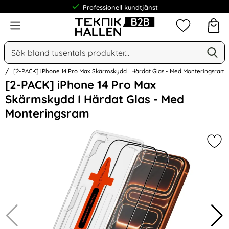
Professionell kundtjänst
Meny
Mina favorit
Sök
Ge
Sök på Narse Group AB
n
[2-PACK] iPhone 14 Pro Max Skärmskydd I Härdat Glas - Med Monteringsram
Hoppa
[2-PACK] iPhone 14 Pro Max
över
Skärmskydd I Härdat Glas - Med
Bilder
Monteringsram
Mar