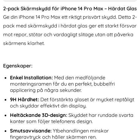
2-pack Skärmskydd för iPhone 14 Pro Max – Härdat Glas
Ge din iPhone 14 Pro Max ett riktigt prisvärt skydd. Detta 2-
pack med skärmskydd i härdat glas ger ett starkt försvar
mot repor, stötar och vardagligt slitage utan att påverka
skärmens klarhet.
2-Pack iPhone 17 Pro
iPhone 17 Pro Max Skal
Egenskaper:
Linsskydd I Härdat Glas
MagSafe Hybrid Grön
Art. nr 242059
Art. nr 240389
rea pris
rea pris
111 kr
99 kr
Enkel Installation:
tidigare pris
Med den medföljande
tidigare pris
111 kr
99 kr
ydd I Härdat Glas
2-Pack iPhone 17 Pro Linsskydd I Härdat Glas
Köp
iPhone 17 Pro Max Skal M
Köp
G
monteringsramen får du en perfekt, bubbelfri
I lager
I lager
Tillgänglighet:
Tillgänglighet:
applicering på några sekunder.
9H Hårdhet:
Det förstärkta glaset är mycket reptåligt
och skyddar effektivt din display.
Heltäckande 3D-design:
Skyddet har rundade svarta
kanter som följer telefonens design.
Smutsavvisande:
Ytbehandlingen minskar
fingeravtryck och håller skärmen ren.