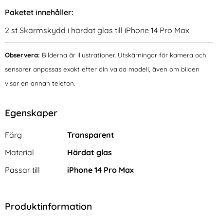
Paketet innehåller:
2 st Skärmskydd i härdat glas till iPhone 14 Pro Max
Observera:
Bilderna är illustrationer. Utskärningar för kamera och
sensorer anpassas exakt efter din valda modell, även om bilden
visar en annan telefon.
Egenskaper
Egenskaper/attribut för denna produkt
Attribut
Värde
Färg
Transparent
Material
Härdat glas
Passar till
iPhone 14 Pro Max
Produktinformation