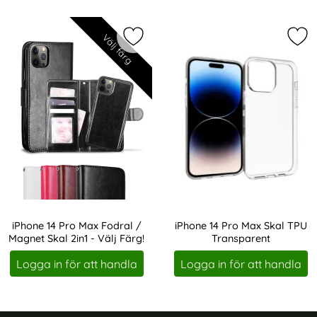
Välj färg
Markera iPhone 14 Pro Max Fodral / 
Mar
iPhone 14 Pro Max Fodral /
iPhone 14 Pro Max Skal TPU
Magnet Skal 2in1 - Välj Färg!
Transparent
Art. nr 212491
Art. nr 209659
Logga in för att handla
Logga in för att handla