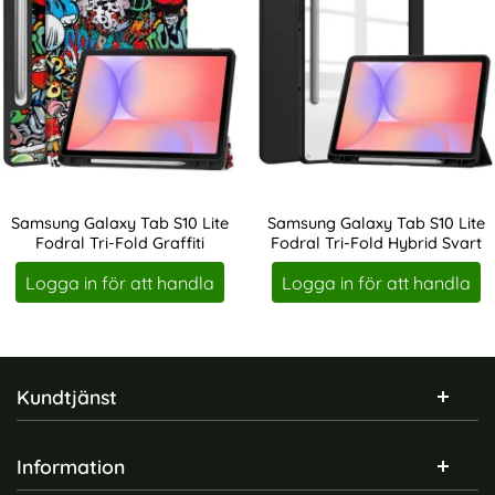
Samsung Galaxy Tab S10 Lite
Samsung Galaxy Tab S10 Lite
Fodral Tri-Fold Graffiti
Fodral Tri-Fold Hybrid Svart
Art. nr 242643
Art. nr 242644
Logga in för att handla
Logga in för att handla
Sidfot Blandad info och länkar
Kundtjänst
Information