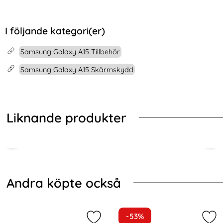
I följande kategori(er)
Samsung Galaxy A15 Tillbehör
Samsung Galaxy A15 Skärmskydd
Liknande produkter
Hoppa
över
andra
Andra köpte också
köpte
också
-53%
Markera nORTHJO Galaxy A14 4G/5
Mar