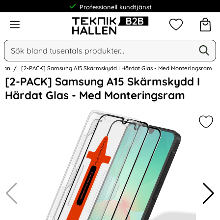
Professionell kundtjänst
Meny
Mina favorit
Sök
Ge
Sök på Narse Group AB
idan
[2-PACK] Samsung A15 Skärmskydd I Härdat Glas - Med Monteringsram
Hoppa
[2-PACK] Samsung A15 Skärmskydd I
över
Härdat Glas - Med Monteringsram
Bilder
Mar