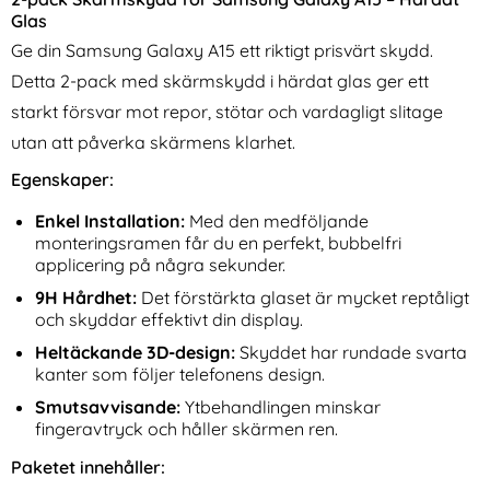
Glas
Ge din Samsung Galaxy A15 ett riktigt prisvärt skydd.
Detta 2-pack med skärmskydd i härdat glas ger ett
starkt försvar mot repor, stötar och vardagligt slitage
utan att påverka skärmens klarhet.
Egenskaper:
3-Pack Samsung A54
2-Pack Samsung A17
Linsskydd I Härdat Glas -
Linsskydd I Härdat Glas -
Art. nr 238844
Enkel Installation:
Med den medföljande
Art. nr 245541
Svart
Svart
rea pris
rea pris
111 kr
111 kr
tidigare pris
tidigare pris
111 kr
111 kr
monteringsramen får du en perfekt, bubbelfri
dd GLAS.tR "Ez Fit" (Privacy)
Pack Samsung A54 Linsskydd I Härdat Glas - Svart
Köp
2-Pack Samsung A17 Linsskydd
Köp
applicering på några sekunder.
I lager
I lager
Tillgänglighet:
Tillgänglighet:
9H Hårdhet:
Det förstärkta glaset är mycket reptåligt
och skyddar effektivt din display.
Heltäckande 3D-design:
Skyddet har rundade svarta
kanter som följer telefonens design.
Smutsavvisande:
Ytbehandlingen minskar
fingeravtryck och håller skärmen ren.
Paketet innehåller: