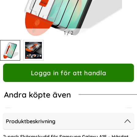
1
/
2
Logga in för att handla
Andra köpte även
Produktbeskrivning
2-pack Skärmskydd för Samsung Galaxy A15 – Härdat