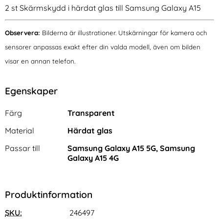
2 st Skärmskydd i härdat glas till Samsung Galaxy A15
Observera:
Bilderna är illustrationer. Utskärningar för kamera och
sensorer anpassas exakt efter din valda modell, även om bilden
visar en annan telefon.
Egenskaper
Egenskaper/attribut för denna produkt
Attribut
Värde
Färg
Transparent
Material
Härdat glas
Passar till
Samsung Galaxy A15 5G, Samsung
Galaxy A15 4G
Produktinformation
SKU:
246497