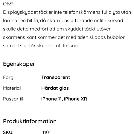
OBS!
Displayskyddet täcker inte telefonskärmens fulla yta utan
lämnar en bit fri, då skärmens utförande är lite kurvad
skulle detta medfört att om skyddet täckt utöver
skärmens kant kommer det med tiden skapas bubblor
som till slut får skyddet att lossna.
Egenskaper
Egenskaper/attribut för denna produkt
Attribut
Värde
Färg
Transparent
Material
Härdat glas
Passar till
iPhone 11, iPhone XR
Produktinformation
SKU:
1101