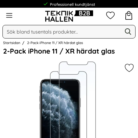
Professionell kundtjänst
Meny
Mina favorit
Sök
Ge
Sök på Narse Group AB
Startsidan
2-Pack iPhone 11 / XR härdat glas
Hoppa
2-Pack iPhone 11 / XR härdat glas
över
Bilder
Mar