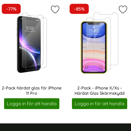
-77%
-85%
Markera 2-Pack härdat glas för iPh
Mar
2-Pack härdat glas för iPhone
2-Pack - iPhone X/Xs -
11 Pro
Härdat Glas Skärmskydd
Art. nr 1099
Art. nr 4640
Logga in för att handla
Logga in för att handla