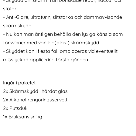
- Skydda din skärm från oönskade repor, fläckar och
stötar
2-Pack iPhone 16 Härdat Glas
iPhone 11 Pro -
- Anti-Glare, ultratunn, slitstarka och dammavvisande
Skärmskydd
Plånboksfodral - Välj Färg!
skärmskydd
Art. nr 232226
Art. nr 6149
(Svart)
rea pris
rea pris
49 kr
86 kr
tidigare pris
tidigare pris
69 kr
86 kr
- Nu kan man äntligen behålla den lyxiga känsla som
l 2 in 1 - Välj Färg! (Svart)
2-Pack iPhone 16 Härdat Glas Skärmskydd
Köp
iPhone 11 Pro - Plånboksfodra
Köp
iPho
I lager
I lager
Tillgänglighet:
Tillgänglighet:
försvinner med vanliga(plast) skärmskydd
- Skyddet kan i flesta fall omplaceras vid eventuellt
misslyckad applicering första gången
Ingår i paketet:
2x Skärmskydd i härdat glas
2x Alkohol rengöringsservett
2x Putsduk
1x Bruksanvisning