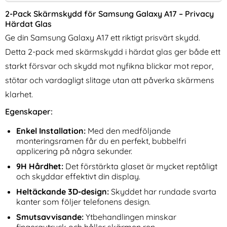
2-Pack Skärmskydd för Samsung Galaxy A17 – Privacy
Härdat Glas
Ge din Samsung Galaxy A17 ett riktigt prisvärt skydd.
Detta 2-pack med skärmskydd i härdat glas ger både ett
starkt försvar och skydd mot nyfikna blickar mot repor,
stötar och vardagligt slitage utan att påverka skärmens
klarhet.
Samsung A57 Linsskydd I
2-Pack Linsskydd Samsung
Härdat Glas - Svart
Galaxy S25 I Härdat Glas
Egenskaper:
Art. nr 247479
Art. nr 236748
rea pris
rea pris
111 kr
99 kr
tidigare pris
tidigare pris
111 kr
99 kr
USB-A Väggladdare Vit
Samsung A57 Linsskydd I Härdat Glas - Svart
Köp
2-Pack Linsskydd Samsung Ga
Köp
NI
Enkel Installation:
Med den medföljande
I lager
I lager
Tillgänglighet:
Tillgänglighet:
monteringsramen får du en perfekt, bubbelfri
applicering på några sekunder.
9H Hårdhet:
Det förstärkta glaset är mycket reptåligt
och skyddar effektivt din display.
Heltäckande 3D-design:
Skyddet har rundade svarta
kanter som följer telefonens design.
Smutsavvisande:
Ytbehandlingen minskar
fingeravtryck och håller skärmen ren.