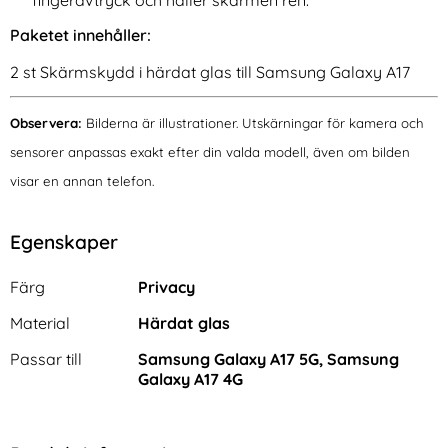
Paketet innehåller:
2 st Skärmskydd i härdat glas till Samsung Galaxy A17
Observera:
Bilderna är illustrationer. Utskärningar för kamera och
sensorer anpassas exakt efter din valda modell, även om bilden
visar en annan telefon.
Egenskaper
Egenskaper/attribut för denna produkt
Attribut
Värde
Färg
Privacy
Material
Härdat glas
Passar till
Samsung Galaxy A17 5G, Samsung
Galaxy A17 4G