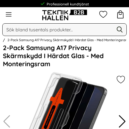
Professionell kundtjänst
Meny
Mina favorit
Sök
Ge
Sök på Narse Group AB
n
2-Pack Samsung A17 Privacy Skärmskydd I Härdat Glas - Med Monteringsram
Hoppa
2-Pack Samsung A17 Privacy
över
Skärmskydd I Härdat Glas - Med
Bilder
Monteringsram
Mar