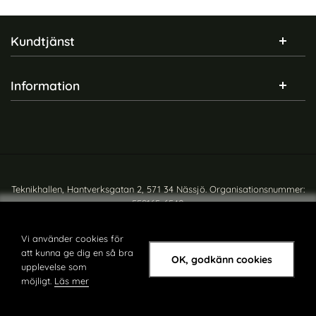
Sidfot Blandad info och länkar
Kundtjänst
Information
Teknikhallen, Hantverksgatan 2, 571 34 Nässjö. Organisationsnummer:
559165-6540
Copyright © teknikhallen.se
Vi använder cookies för
att kunna ge dig en så bra
OK, godkänn cookies
upplevelse som
möjligt.
Läs mer