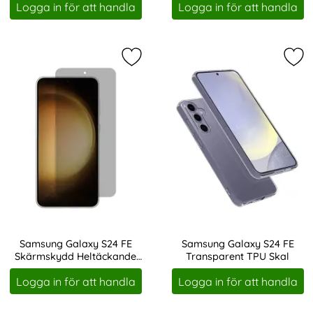
Logga in för att handla
Logga in för att handla
Markera samsung Galaxy S24 FE S
Mar
Samsung Galaxy S24 FE
Samsung Galaxy S24 FE
Skärmskydd Heltäckande
Transparent TPU Skal
Art. nr 231045
Art. nr 235288
Privacy
Logga in för att handla
Logga in för att handla