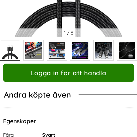
1
/
6
Logga in för att handla
Andra köpte även
Egenskaper
Egenskaper/attribut för denna produkt
Attribut
Värde
Färg
Svart