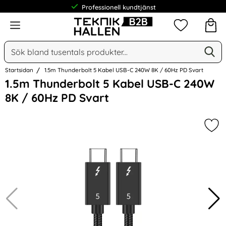
Professionell kundtjänst
Meny
Mina favorit
Sök
Ge
Sök på Narse Group AB
Startsidan
1.5m Thunderbolt 5 Kabel USB-C 240W 8K / 60Hz PD Svart
Hoppa
1.5m Thunderbolt 5 Kabel USB-C 240W
över
8K / 60Hz PD Svart
Bilder
Mar