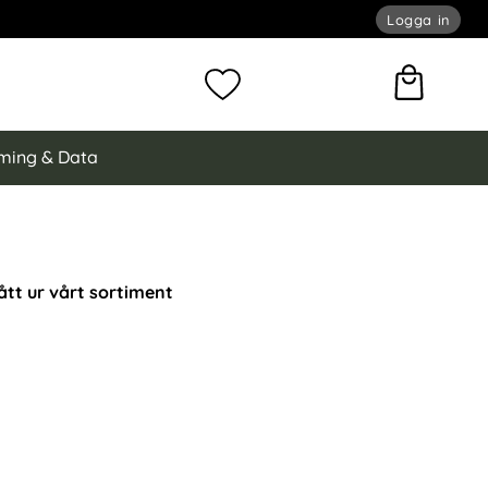
Logga in
omför sökning
Mina favoriter
ming & Data
ått ur vårt sortiment
o Plånboksfodral - Roséguld som favorit