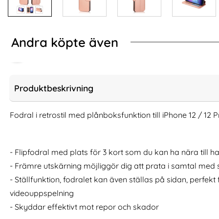
Andra köpte även
Produktbeskrivning
Fodral i retrostil med plånboksfunktion till iPhone 12 / 12 P
- Flipfodral med plats för 3 kort som du kan ha nära till h
- Främre utskärning möjliggör dig att prata i samtal med 
- Ställfunktion, fodralet kan även ställas på sidan, perfekt
holdit iPhone 12 / 12 Pro Skal Wavy
Tech-Protect iPho
videouppspelning
Chocolate/Mirr
MagMat MagS
- Skyddar effektivt mot repor och skador
Art. nr 234401
Art. nr 216991
rea pris
rea pris
186 kr
149 kr
tidigare pris
tidigare pris
186 kr
149 kr