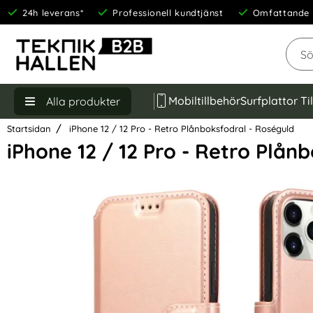
24h leverans*
Professionell kundtjänst
Omfattande 
Sök
Mobiltillbehör
Surfplattor Ti
Alla produkter
Startsidan
iPhone 12 / 12 Pro - Retro Plånboksfodral - Roséguld
iPhone 12 / 12 Pro - Retro Plån
Hoppa
över
Bilder