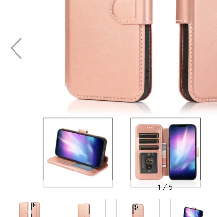
1
/
5