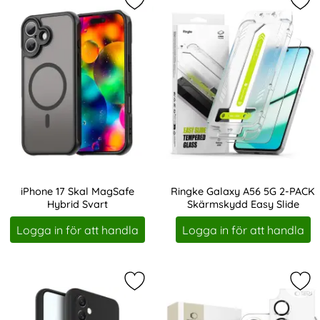
Markera iPhone 17 Skal MagSafe Hy
Mar
iPhone 17 Skal MagSafe
Ringke Galaxy A56 5G 2-PACK
Hybrid Svart
Skärmskydd Easy Slide
Art. nr 239261
Art. nr 238164
Logga in för att handla
Logga in för att handla
Markera iMAK Samsung Galaxy A54 
Mar