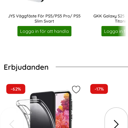
JYS Väggfäste För PS5/PS5 Pro/ PS5
GKK Galaxy S25 U
Slim Svart
Titani
Art. nr 248178
Art. nr 248005
Logga in för att handla
Logga in fö
Hoppa
över
Erbjudanden
Erbjudanden
-62%
-17%
Markera samsung Galaxy