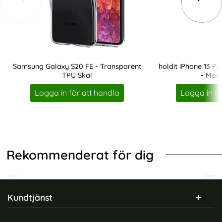
Samsung Galaxy S20 FE - Transparent
holdit iPhone 13 Pr
TPU Skal
- Mos
Art. nr 12891
Art. nr 20461
Logga in för att handla
Logga in fö
Rekommenderat för dig
Sidfot Blandad info och länkar
Kundtjänst