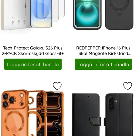
Tech-Protect Galaxy S26 Plus
REDPEPPER iPhone 16 Plus
2-PACK Skärmskydd GlassFit+
Skal MagSafe Kickstand
Art. nr 246776
Art. nr 246307
Vattentät IP68
Logga in för att handla
Logga in för att handla
Markera tech-Protect iPhone 17 Pr
Mar