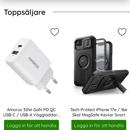
Hoppa
Hoppa
över
över
Toppsäljare
Bildlänkar
toppsäljare
och
annonser
Markera amorus 30W GaN PD QC US
Mar
Amorus 30W GaN PD QC
Tech-Protect iPhone 17e / 16e
USB-C / USB-A Väggladdare
Skal MagSafe Kevlar Svart
Art. nr 243638
Art. nr 241523
Vit
Logga in för att handla
Logga in för att handla