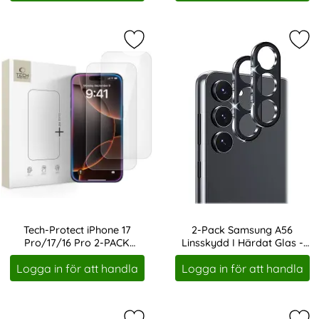
Markera tech-Protect iPhone 17 Pr
Mar
Tech-Protect iPhone 17
2-Pack Samsung A56
Pro/17/16 Pro 2-PACK
Linsskydd I Härdat Glas -
Art. nr 241539
Art. nr 237648
Skärmskydd Härdat Glas
Svart
Logga in för att handla
Logga in för att handla
Transparent