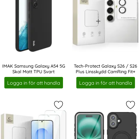
IMAK Samsung Galaxy A54 5G
Tech-Protect Galaxy S26 / S26
Skal Matt TPU Svart
Plus Linsskydd CamRing Fit+
Art. nr 215908
Art. nr 246780
Logga in för att handla
Logga in för att handla
Markera tech-Protect Galaxy S26 P
Mar