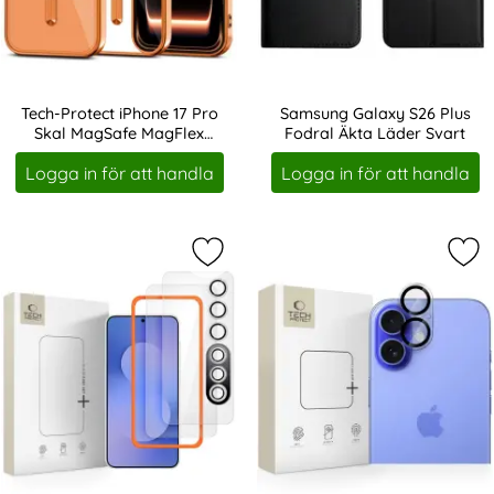
Tech-Protect iPhone 17 Pro
Samsung Galaxy S26 Plus
Skal MagSafe MagFlex
Fodral Äkta Läder Svart
Art. nr 245838
Art. nr 244256
Cosmic Orange
Logga in för att handla
Logga in för att handla
Markera tech-Protect Samsung Gal
Mar